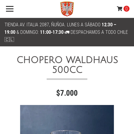
0
TIENDA AV. ITALIA 2087, ÑUÑOA. LUNES A SÁBADO
12:30 –
19:00
& DOMINGO:
11:00-17:30
🚛 DESPACHAMOS A TODO CHILE
🇨🇱
CHOPERO WALDHAUS
500CC
$7.000