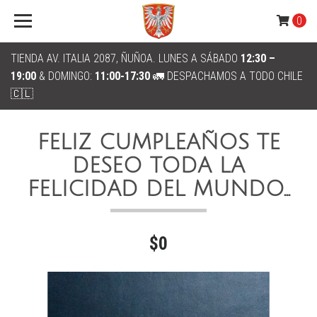
0
TIENDA AV. ITALIA 2087, ÑUÑOA. LUNES A SÁBADO
12:30 –
19:00
& DOMINGO:
11:00-17:30
🚛 DESPACHAMOS A TODO CHILE
🇨🇱
FELIZ CUMPLEAÑOS TE
DESEO TODA LA
FELICIDAD DEL MUNDO...
$0