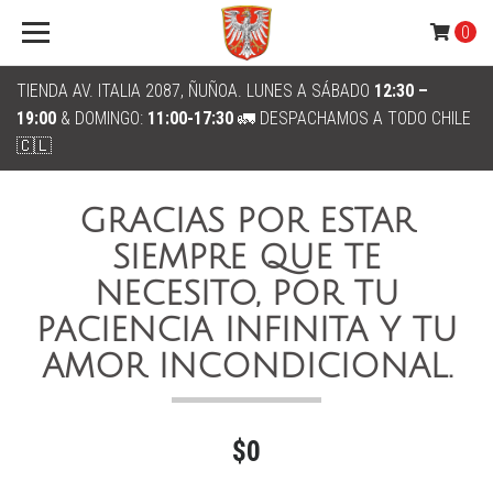
0
TIENDA AV. ITALIA 2087, ÑUÑOA. LUNES A SÁBADO
12:30 –
19:00
& DOMINGO:
11:00-17:30
🚛 DESPACHAMOS A TODO CHILE
🇨🇱
GRACIAS POR ESTAR
SIEMPRE QUE TE
NECESITO, POR TU
PACIENCIA INFINITA Y TU
AMOR INCONDICIONAL.
$0