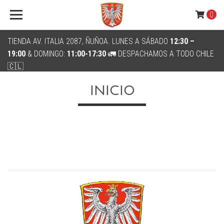
0
TIENDA AV. ITALIA 2087, ÑUÑOA. LUNES A SÁBADO
12:30 –
19:00
& DOMINGO:
11:00-17:30
🚛 DESPACHAMOS A TODO CHILE
🇨🇱
INICIO