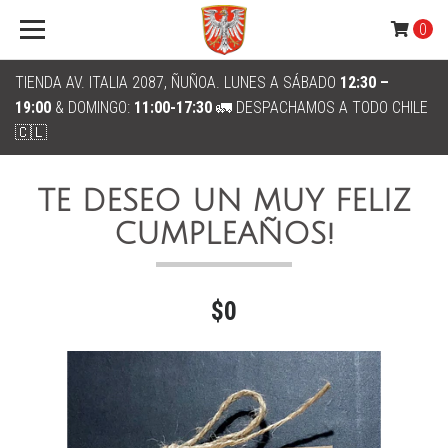
0
TIENDA AV. ITALIA 2087, ÑUÑOA. LUNES A SÁBADO
12:30 –
19:00
& DOMINGO:
11:00-17:30
🚛 DESPACHAMOS A TODO CHILE
🇨🇱
TE DESEO UN MUY FELIZ
CUMPLEAÑOS!
$0