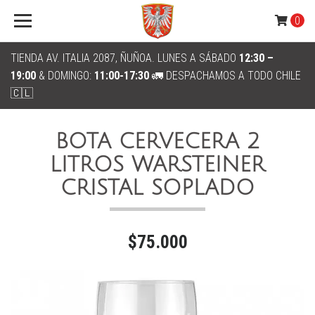
0
TIENDA AV. ITALIA 2087, ÑUÑOA. LUNES A SÁBADO
12:30 –
19:00
& DOMINGO:
11:00-17:30
🚛 DESPACHAMOS A TODO CHILE
🇨🇱
BOTA CERVECERA 2
LITROS WARSTEINER
CRISTAL SOPLADO
$75.000