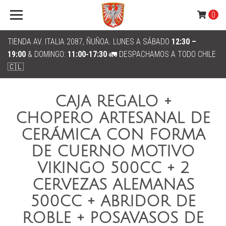
0
TIENDA AV. ITALIA 2087, ÑUÑOA. LUNES A SÁBADO
12:30 –
19:00
& DOMINGO:
11:00-17:30
🚛 DESPACHAMOS A TODO CHILE
🇨🇱
CAJA REGALO +
CHOPERO ARTESANAL DE
CERÁMICA CON FORMA
DE CUERNO MOTIVO
VIKINGO 500CC + 2
CERVEZAS ALEMANAS
500CC + ABRIDOR DE
ROBLE + POSAVASOS DE