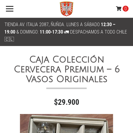
0
TIENDA AV. ITALIA 2087, ÑUÑOA. LUNES A SÁBADO
12:30 –
19:00
& DOMINGO:
11:00-17:30
🚛 DESPACHAMOS A TODO CHILE
🇨🇱
Caja Colección
Cervecera Premium – 6
Vasos Originales
$29.900