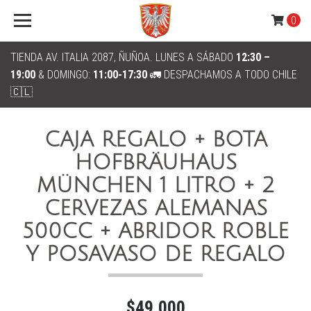
0
TIENDA AV. ITALIA 2087, ÑUÑOA. LUNES A SÁBADO
12:30 –
19:00
& DOMINGO:
11:00-17:30
🚛 DESPACHAMOS A TODO CHILE
🇨🇱
CAJA REGALO + BOTA
HOFBRÄUHAUS
MÜNCHEN 1 LITRO + 2
CERVEZAS ALEMANAS
500CC + ABRIDOR ROBLE
Y POSAVASO DE REGALO
$49.000