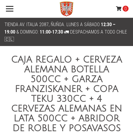
0
TIENDA AV. ITALIA 2087, ÑUÑOA. LUNES A SÁBADO
12:30 –
19:00
& DOMINGO:
11:00-17:30
🚛 DESPACHAMOS A TODO CHILE
🇨🇱
CAJA REGALO + CERVEZA
ALEMANA BOTELLA
500CC + GARZA
FRANZISKANER + COPA
TEKU 330CC + 4
CERVEZAS ALEMANAS EN
LATA 500CC + ABRIDOR
DE ROBLE Y POSAVASOS