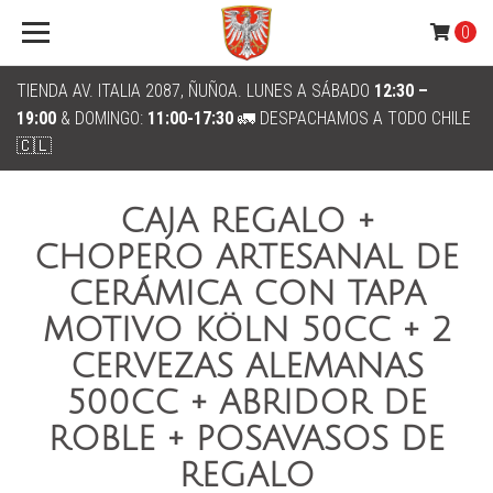
0
TIENDA AV. ITALIA 2087, ÑUÑOA. LUNES A SÁBADO
12:30 –
19:00
& DOMINGO:
11:00-17:30
🚛 DESPACHAMOS A TODO CHILE
🇨🇱
CAJA REGALO +
CHOPERO ARTESANAL DE
CERÁMICA CON TAPA
MOTIVO KÖLN 50CC + 2
CERVEZAS ALEMANAS
500CC + ABRIDOR DE
ROBLE + POSAVASOS DE
REGALO