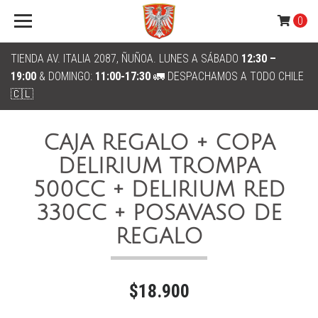
0
TIENDA AV. ITALIA 2087, ÑUÑOA. LUNES A SÁBADO
12:30 –
19:00
& DOMINGO:
11:00-17:30
🚛 DESPACHAMOS A TODO CHILE
🇨🇱
CAJA REGALO + COPA
DELIRIUM TROMPA
500CC + DELIRIUM RED
330CC + POSAVASO DE
REGALO
$18.900