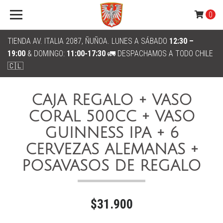
0
TIENDA AV. ITALIA 2087, ÑUÑOA. LUNES A SÁBADO
12:30 –
19:00
& DOMINGO:
11:00-17:30
🚛 DESPACHAMOS A TODO CHILE
🇨🇱
CAJA REGALO + VASO
CORAL 500CC + VASO
GUINNESS IPA + 6
CERVEZAS ALEMANAS +
POSAVASOS DE REGALO
$31.900