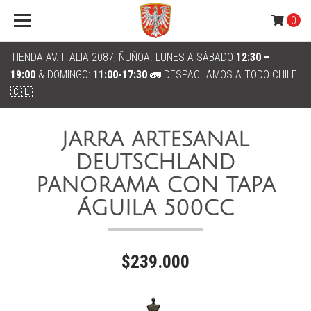
0
TIENDA AV. ITALIA 2087, ÑUÑOA. LUNES A SÁBADO
12:30 –
19:00
& DOMINGO:
11:00-17:30
🚛 DESPACHAMOS A TODO CHILE
🇨🇱
JARRA ARTESANAL
DEUTSCHLAND
PANORAMA CON TAPA
ÁGUILA 500CC
$239.000