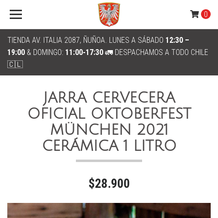
0
TIENDA AV. ITALIA 2087, ÑUÑOA. LUNES A SÁBADO
12:30 –
19:00
& DOMINGO:
11:00-17:30
🚛 DESPACHAMOS A TODO CHILE
🇨🇱
JARRA CERVECERA
OFICIAL OKTOBERFEST
MÜNCHEN 2021
CERÁMICA 1 LITRO
$28.900