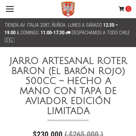
0
TIENDA AV. ITALIA 2087, ÑUÑOA. LUNES A SÁBADO
12:30 –
19:00
& DOMINGO:
11:00-17:30
🚛 DESPACHAMOS A TODO CHILE
🇨🇱
JARRO ARTESANAL ROTER
BARON (El Barón Rojo)
500CC – HECHO A
MANO CON TAPA DE
AVIADOR EDICIÓN
LIMITADA
$230.000
( $265.000 )