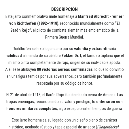
DESCRIPCIÓN
Este jarro conmemorativo rinde homenaje a
Manfred Albrecht Freiherr
von Richthofen (1892–1918)
, reconocido mundialmente como
“El
Barón Rojo”
, el piloto de combate alemán más emblemático de la
Primera Guerra Mundial.
Richthofen se hizo legendario por su
valentía y extraordinaria
habilidad
al mando de su célebre
Fokker Dr. I
, el famoso triplano que él
mismo pintó completamente de rojo, origen de su inolvidable apodo.
A él se le atribuyen
80 victorias aéreas confirmadas
, lo que lo convirtió
en una figura temida por sus adversarios, pero también profundamente
respetada por su código de honor.
El 21 de abril de 1918, el Barón Rojo fue derribado cerca de Amiens. Las
tropas enemigas, reconociendo su valor y prestigio, lo
enterraron con
honores militares completos
, algo excepcional en tiempos de guerra.
Este jarro homenajea su legado con un diseño pleno de carácter
histórico, acabado rústico y tapa especial de aviador (
Fliegerdeckel
).