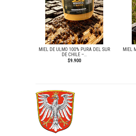
ZAS DOBLE
MIEL DE ULMO 100% PURA DEL SUR
MIEL 
+...
DE CHILE –...
$9.900