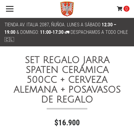
0
TIENDA AV. ITALIA 2087, ÑUÑOA. LUNES A SÁBADO
12:30 –
19:00
& DOMINGO:
11:00-17:30
🚛 DESPACHAMOS A TODO CHILE
🇨🇱
SET REGALO JARRA
SPATEN CERÁMICA
500CC + CERVEZA
ALEMANA + POSAVASOS
DE REGALO
$16.900