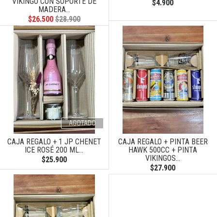
VIKINGO CON SOPORTE DE
$4.900
MADERA...
$26.500
$28.900
AGOTADO
CAJA REGALO + 1 JP CHENET
CAJA REGALO + PINTA BEER
ICE ROSÉ 200 ML...
HAWK 500CC + PINTA
VIKINGOS...
$25.900
$27.900