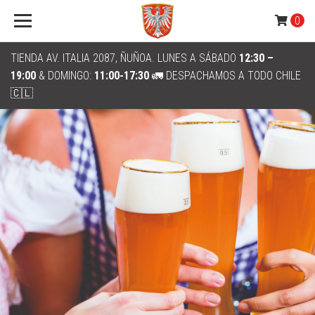
0
TIENDA AV. ITALIA 2087, ÑUÑOA. LUNES A SÁBADO
12:30 –
19:00
& DOMINGO:
11:00-17:30
🚛 DESPACHAMOS A TODO CHILE
🇨🇱