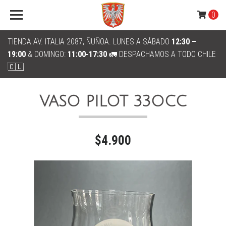
0
TIENDA AV. ITALIA 2087, ÑUÑOA. LUNES A SÁBADO
12:30 –
19:00
& DOMINGO:
11:00-17:30
🚛 DESPACHAMOS A TODO CHILE
🇨🇱
VASO PILOT 33OCC
$4.900