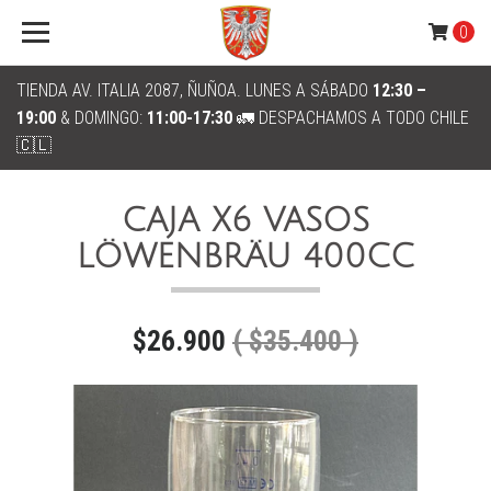
0
TIENDA AV. ITALIA 2087, ÑUÑOA. LUNES A SÁBADO
12:30 –
19:00
& DOMINGO:
11:00-17:30
🚛 DESPACHAMOS A TODO CHILE
🇨🇱
CAJA X6 VASOS
LÖWENBRÄU 400CC
$26.900
( $35.400 )