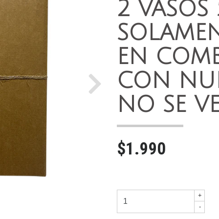
2 VASOS
SOLAMEN
EN COM
CON NUE
Next
NO SE V
$1.990
+
-