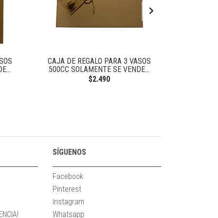
ASOS
CAJA DE REGALO PARA 3 VASOS
CAJA DE REG
...
500CC SOLAMENTE SE VENDE...
SO
$2.490
SÍGUENOS
Facebook
Pinterest
Instagram
NCIA!
Whatsapp