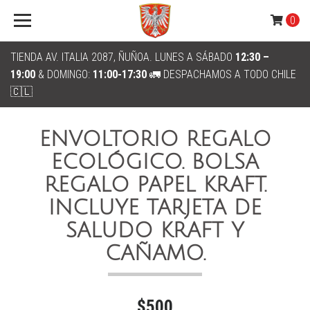
0
TIENDA AV. ITALIA 2087, ÑUÑOA. LUNES A SÁBADO
12:30 –
19:00
& DOMINGO:
11:00-17:30
🚛 DESPACHAMOS A TODO CHILE
🇨🇱
ENVOLTORIO REGALO
ECOLÓGICO. BOLSA
REGALO PAPEL KRAFT.
INCLUYE TARJETA DE
SALUDO KRAFT Y
CAÑAMO.
$500