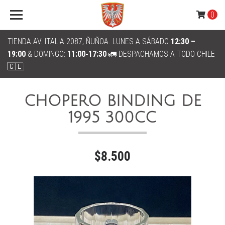
0
TIENDA AV. ITALIA 2087, ÑUÑOA. LUNES A SÁBADO
12:30 –
19:00
& DOMINGO:
11:00-17:30
🚛 DESPACHAMOS A TODO CHILE
🇨🇱
CHOPERO BINDING DE
1995 300CC
$8.500