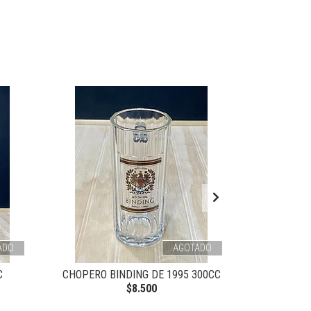
ADO
AGOTADO
C
CHOPERO BINDING DE 1995 300CC
GARZA
$8.500