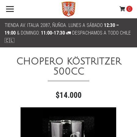
0
TIENDA AV. ITALIA 2087, ÑUÑOA. LUNES A SÁBADO
12:30 –
19:00
& DOMINGO:
11:00-17:30
🚛 DESPACHAMOS A TODO CHILE
🇨🇱
CHOPERO KÖSTRITZER
500CC
$14.000