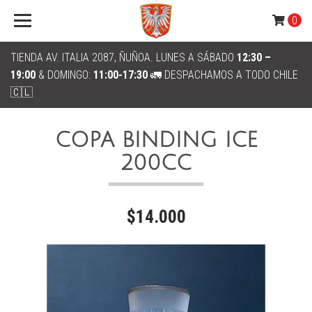
0
TIENDA AV. ITALIA 2087, ÑUÑOA. LUNES A SÁBADO
12:30 –
19:00
& DOMINGO:
11:00-17:30
🚛 DESPACHAMOS A TODO CHILE
🇨🇱
COPA BINDING ICE
200CC
$14.000