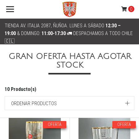
0
TIENDA AV. ITALIA 2087, ÑUÑOA. LUNES A SÁBADO
12:30 –
19:00
& DOMINGO:
11:00-17:30
🚛 DESPACHAMOS A TODO CHILE
🇨🇱
GRAN OFERTA HASTA AGOTAR
STOCK
10 Producto(s)
ORDENAR PRODUCTOS
OFERTA
OFERTA