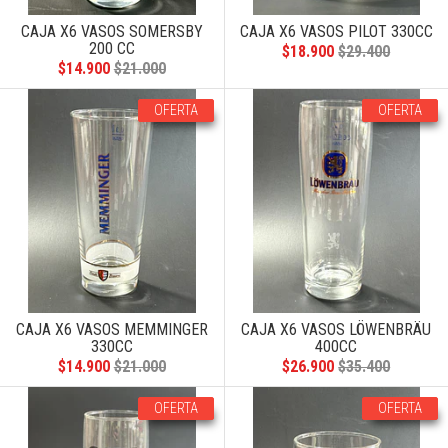
CAJA X6 VASOS SOMERSBY
CAJA X6 VASOS PILOT 330CC
200 CC
$18.900
$29.400
$14.900
$21.000
OFERTA
OFERTA
CAJA X6 VASOS MEMMINGER
CAJA X6 VASOS LÖWENBRÄU
330CC
400CC
$14.900
$21.000
$26.900
$35.400
OFERTA
OFERTA