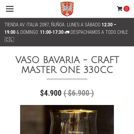
0
TIENDA AV. ITALIA 2087, ÑUÑOA. LUNES A SÁBADO
12:30 –
19:00
& DOMINGO:
11:00-17:30
🚛 DESPACHAMOS A TODO CHILE
🇨🇱
VASO BAVARIA - CRAFT
MASTER ONE 330CC
$4.900
( $6.900 )