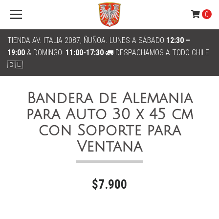
0
TIENDA AV. ITALIA 2087, ÑUÑOA. LUNES A SÁBADO
12:30 –
19:00
& DOMINGO:
11:00-17:30
🚛 DESPACHAMOS A TODO CHILE
🇨🇱
Bandera de Alemania
para Auto 30 x 45 cm
con Soporte para
Ventana
$7.900