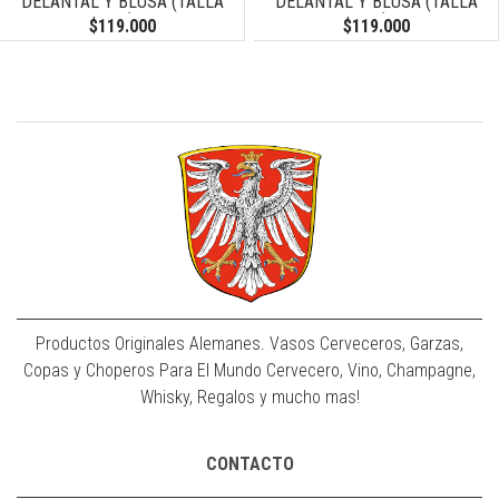
DELANTAL Y BLUSA (TALLA
DELANTAL Y BLUSA (TALLA
40)
42)
$119.000
$119.000
Productos Originales Alemanes. Vasos Cerveceros, Garzas,
Copas y Choperos Para El Mundo Cervecero, Vino, Champagne,
Whisky, Regalos y mucho mas!
CONTACTO