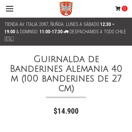
0
TIENDA AV. ITALIA 2087, ÑUÑOA. LUNES A SÁBADO
12:30 –
19:00
& DOMINGO:
11:00-17:30
🚛 DESPACHAMOS A TODO CHILE
🇨🇱
Guirnalda de
Banderines Alemania 40
m (100 banderines de 27
cm)
$14.900