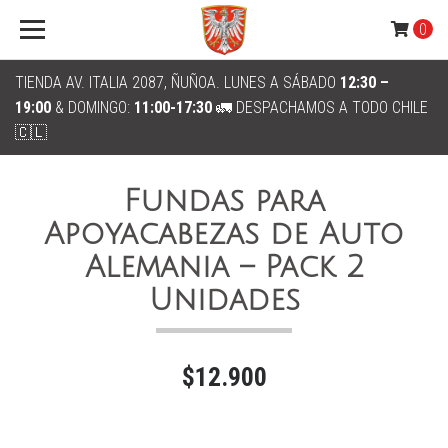
0
TIENDA AV. ITALIA 2087, ÑUÑOA. LUNES A SÁBADO
12:30 –
19:00
& DOMINGO:
11:00-17:30
🚛 DESPACHAMOS A TODO CHILE
🇨🇱
Fundas para
Apoyacabezas de Auto
Alemania – Pack 2
Unidades
$12.900