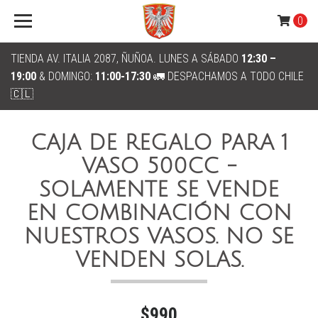
0
TIENDA AV. ITALIA 2087, ÑUÑOA. LUNES A SÁBADO
12:30 –
19:00
& DOMINGO:
11:00-17:30
🚛 DESPACHAMOS A TODO CHILE
🇨🇱
CAJA DE REGALO PARA 1
VASO 500CC -
SOLAMENTE SE VENDE
EN COMBINACIÓN CON
NUESTROS VASOS. NO SE
VENDEN SOLAS.
$990