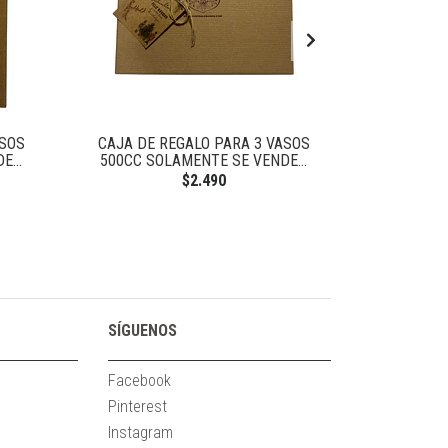
ASOS
CAJA DE REGALO PARA 3 VASOS
CAJA DE REG
...
500CC SOLAMENTE SE VENDE...
SO
$2.490
SÍGUENOS
Facebook
Pinterest
Instagram