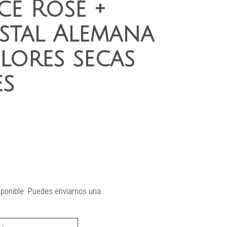
ce Rosé +
stal Alemana
lores secas
es
sponible. Puedes enviarnos una