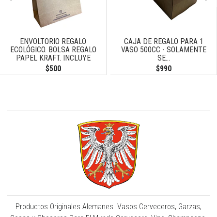
ENVOLTORIO REGALO
CAJA DE REGALO PARA 1
ECOLÓGICO. BOLSA REGALO
VASO 500CC - SOLAMENTE
PAPEL KRAFT. INCLUYE
SE...
TARJETA DE...
$500
$990
Productos Originales Alemanes. Vasos Cerveceros, Garzas,