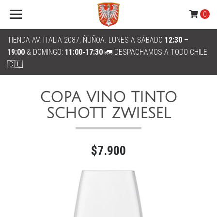
0
TIENDA AV. ITALIA 2087, ÑUÑOA. LUNES A SÁBADO
12:30 –
19:00
& DOMINGO:
11:00-17:30
🚛 DESPACHAMOS A TODO CHILE
🇨🇱
COPA VINO TINTO
SCHOTT ZWIESEL
$7.900