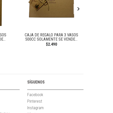
ASOS
CAJA DE REGALO PARA 3 VASOS
CAJA DE REG
...
500CC SOLAMENTE SE VENDE...
SO
$2.490
SÍGUENOS
Facebook
Pinterest
Instagram