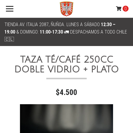
0
TIENDA AV. ITALIA 2087, ÑUÑOA. LUNES A SÁBADO
12:30 –
19:00
& DOMINGO:
11:00-17:30
🚛 DESPACHAMOS A TODO CHILE
🇨🇱
TAZA TÉ/CAFÉ 250CC
DOBLE VIDRIO + PLATO
$4.500