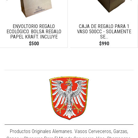
ENVOLTORIO REGALO
CAJA DE REGALO PARA 1
ECOLÓGICO. BOLSA REGALO
VASO 500CC - SOLAMENTE
PAPEL KRAFT. INCLUYE
SE...
TARJETA DE...
$500
$990
Productos Originales Alemanes. Vasos Cerveceros, Garzas,