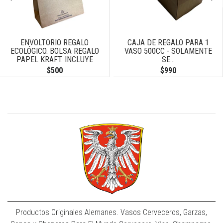
ENVOLTORIO REGALO
CAJA DE REGALO PARA 1
ECOLÓGICO. BOLSA REGALO
VASO 500CC - SOLAMENTE
PAPEL KRAFT. INCLUYE
SE...
TARJETA DE...
$500
$990
Productos Originales Alemanes. Vasos Cerveceros, Garzas,