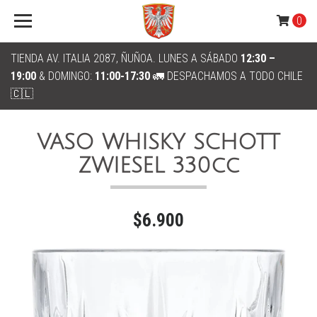
0
TIENDA AV. ITALIA 2087, ÑUÑOA. LUNES A SÁBADO
12:30 –
19:00
& DOMINGO:
11:00-17:30
🚛 DESPACHAMOS A TODO CHILE
🇨🇱
VASO WHISKY SCHOTT
ZWIESEL 330cc
$6.900